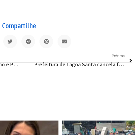
Compartilhe
Próxima
Prefeitura de Santana do Riacho e PM intensificam fiscalização na Serra do Cipó
Prefeitura de Lagoa Santa cancela feriado de Carnaval