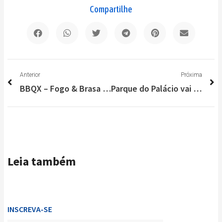
Compartilhe
Anterior
P
Anterior
Próxima
BBQX – Fogo & Brasa 2024: evento open bar e open food recebe show da banda Malta
Parque do Palácio vai promover seu arraiá neste final de semana
Leia também
INSCREVA-SE
Enviar