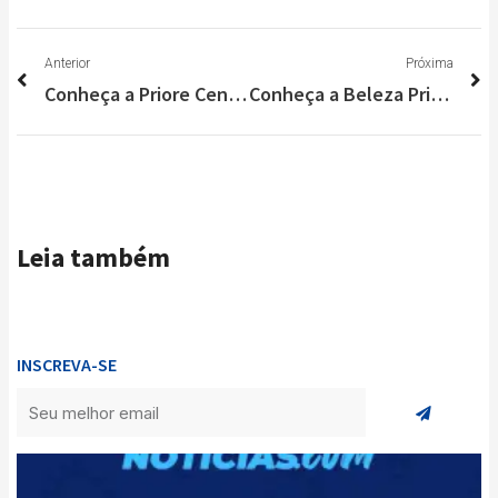
Anterior
P
Anterior
Próxima
Conheça a Priore Center: melhor clínica médica popular de Lagoa Santa
Conheça a Beleza Prima Store; maior loja de artigos femininos de Lagoa Santa
Leia também
INSCREVA-SE
Enviar