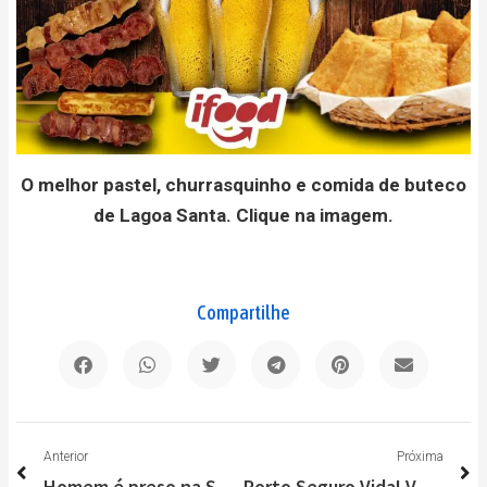
O melhor pastel, churrasquinho e comida de buteco
de Lagoa Santa. Clique na imagem.
Compartilhe
Anterior
P
Anterior
Próxima
Homem é preso na Serra do Cipó com armas e após confessar tráfico de drogas
Porto Seguro Vida! Você vive hoje, e deixa o amanhã com a gente, confira!