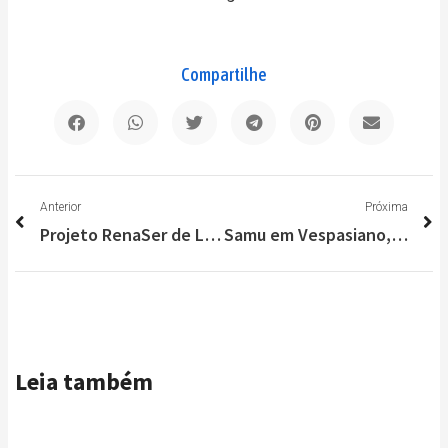
Compartilhe
Anterior
P
Anterior
Próxima
Projeto RenaSer de Lagoa Santa Conquista Primeiro Lugar em Competição de Jiu-jitsu
Samu em Vespasiano, Lagoa Santa e cidades do Vetor Norte já é realidade
Leia também