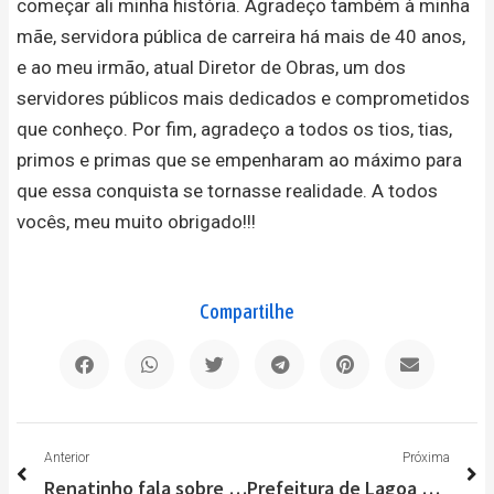
começar ali minha história. Agradeço também à minha
mãe, servidora pública de carreira há mais de 40 anos,
e ao meu irmão, atual Diretor de Obras, um dos
servidores públicos mais dedicados e comprometidos
que conheço. Por fim, agradeço a todos os tios, tias,
primos e primas que se empenharam ao máximo para
que essa conquista se tornasse realidade. A todos
vocês, meu muito obrigado!!!
Compartilhe
Anterior
P
Anterior
Próxima
Renatinho fala sobre prioridades para seu primeiro mandato na Câmara
Prefeitura de Lagoa Santa quer diminuir o repasse para Santa Casa