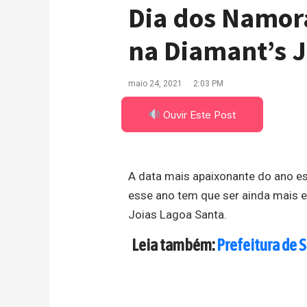
Dia dos Namor
na Diamant’s J
maio 24, 2021
2:03 PM
Ouvir Este Post
A data mais apaixonante do ano e
esse ano tem que ser ainda mais 
Joias Lagoa Santa.
Leia também:
Prefeitura de 