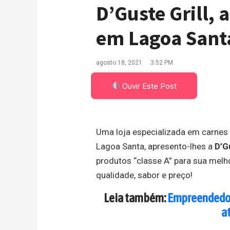
D’Guste Grill, 
em Lagoa Sant
agosto 18, 2021
3:52 PM
Ouvir Este Post
Uma loja especializada em carnes
Lagoa Santa, apresento-lhes a
D’G
produtos “classe A” para sua melh
qualidade, sabor e preço!
Leia também:
Empreendedor
a