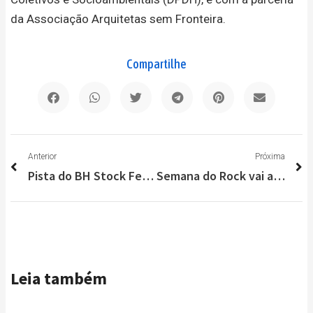
da Associação Arquitetas sem Fronteira.
Compartilhe
Anterior
P
Anterior
Próxima
Pista do BH Stock Festival começa a ser montada no entorno do Mineirão
Semana do Rock vai agitar Santa Luzia com programação de segunda a domingo
Leia também