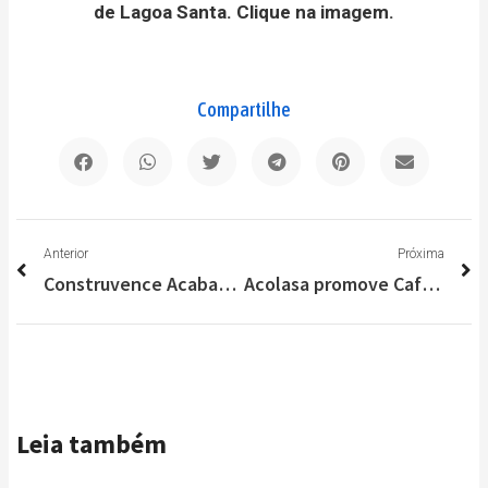
de Lagoa Santa. Clique na imagem.
Compartilhe
Anterior
P
Anterior
Próxima
Construvence Acabamentos de Lagoa Santa emite Nota Oficial sobre acidente
Acolasa promove Café da Manhã para celebrar Dia Internacional da Mulher
Leia também