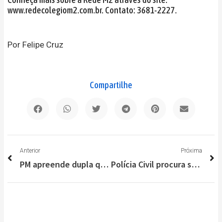
www.redecolegiom2.com.br. Contato: 3681-2227.
Por Felipe Cruz
Compartilhe
Anterior
P
Anterior
Próxima
PM apreende dupla que realizou série de assaltos em Lagoa Santa
Polícia Civil procura suspeita de homicídio em Lagoa Santa