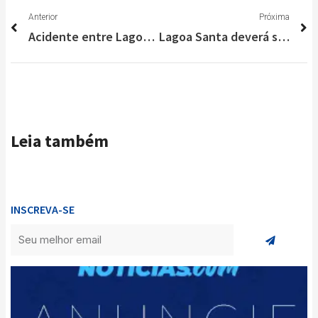
Anterior
P
Anterior
Próxima
Acidente entre Lagoa Santa e Serra do Cipó deixa uma vítima fatal
Lagoa Santa deverá seguir Santa Luzia e determinar “toque de recolher”
Leia também
INSCREVA-SE
Enviar