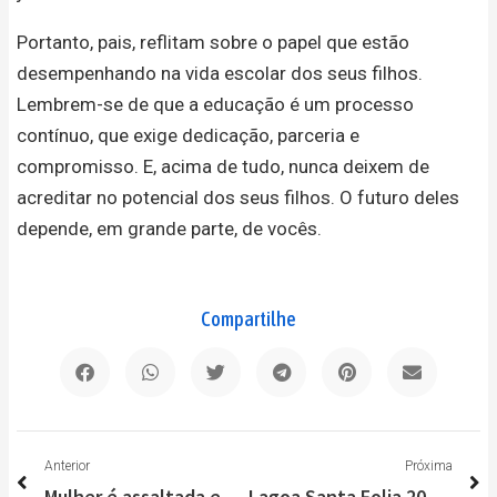
Portanto, pais, reflitam sobre o papel que estão
desempenhando na vida escolar dos seus filhos.
Lembrem-se de que a educação é um processo
contínuo, que exige dedicação, parceria e
compromisso. E, acima de tudo, nunca deixem de
acreditar no potencial dos seus filhos. O futuro deles
depende, em grande parte, de vocês.
Compartilhe
Anterior
P
Anterior
Próxima
Mulher é assaltada em Lagoa Santa por bandido com uniforme de empresa
Lagoa Santa Folia 2025 será o Carnaval da família e da mineiridade