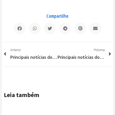
Compartilhe
Anterior
P
Anterior
Próxima
Principais notícias do Brasil e do Mundo nesta terça-feira (04/01)
Principais notícias do Brasil e do Mundo nesta quarta-feira (05/01)
Leia também