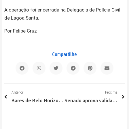
A operação foi encerrada na Delegacia de Polícia Civil
de Lagoa Santa.
Por Felipe Cruz
Compartilhe
Anterior
P
Anterior
Próxima
Bares de Belo Horizonte poderão vender bebidas alcoólicas e ocupar calçadas a partir de sexta (4/09)
Senado aprova validade de 10 anos para CNH e aumento na pontuação