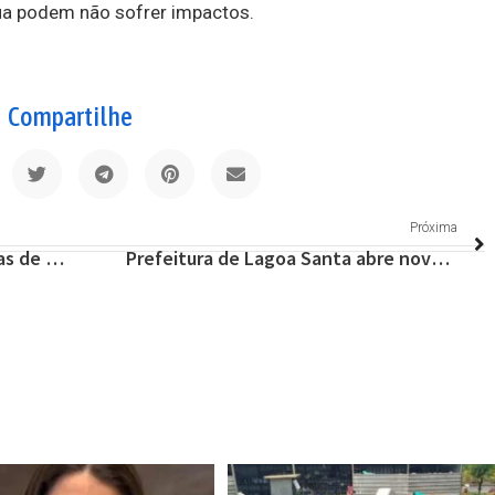
ua podem não sofrer impactos.
Compartilhe
Próxima
Festival Internacional de Curtas de Belo Horizonte chega aos 30 anos com mais de 100 filmes do Brasil e do mundo, além de oficinas, debates e cineastas convidados
Prefeitura de Lagoa Santa abre novas vagas para Escolinha de Canoagem; confira