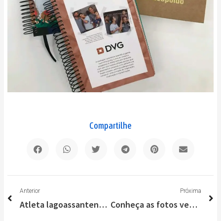
Compartilhe
Anterior
P
Anterior
Próxima
Atleta lagoassantense é campeã brasileira de Mountain Bike 2022
Conheça as fotos vencedoras do concurso “Descobrindo Lagoa Santa”