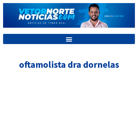
Ir
para
o
conteúdo
oftamolista dra dornelas